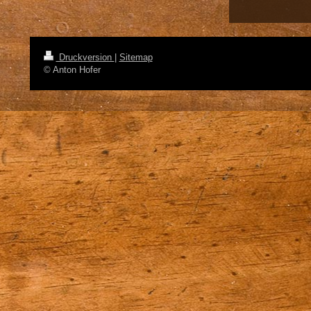
Druckversion
|
Sitemap
© Anton Hofer