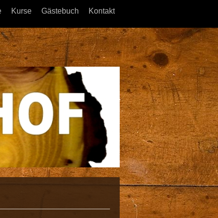
e
Kurse
Gästebuch
Kontakt
HolzKunstHof